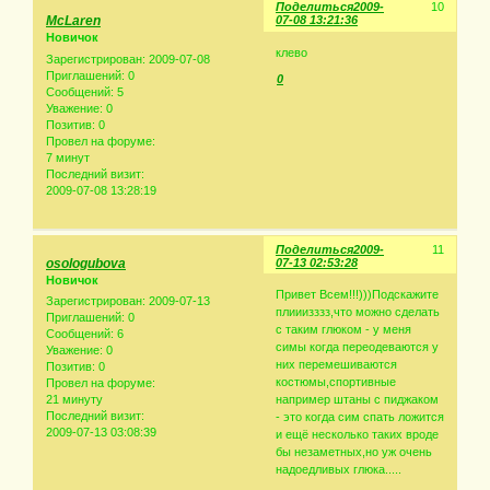
Поделиться
2009-
10
McLaren
07-08 13:21:36
Новичок
клево
Зарегистрирован
: 2009-07-08
Приглашений:
0
0
Сообщений:
5
Уважение:
0
Позитив:
0
Провел на форуме:
7 минут
Последний визит:
2009-07-08 13:28:19
Поделиться
2009-
11
osologubova
07-13 02:53:28
Новичок
Привет Всем!!!)))Подскажите
Зарегистрирован
: 2009-07-13
плииизззз,что можно сделать
Приглашений:
0
с таким глюком - у меня
Сообщений:
6
симы когда переодеваются у
Уважение:
0
них перемешиваются
Позитив:
0
костюмы,спортивные
Провел на форуме:
21 минуту
например штаны с пиджаком
Последний визит:
- это когда сим спать ложится
2009-07-13 03:08:39
и ещё несколько таких вроде
бы незаметных,но уж очень
надоедливых глюка.....