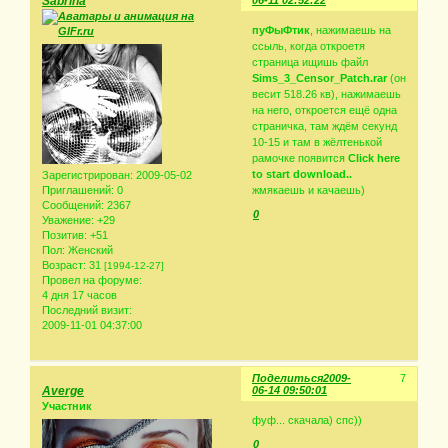
Sabrina
06-11 02:52:22
пуФыФтик
, нажимаешь на
ссыль, когда откроетя
страница ищишь файл
Sims_3_Censor_Patch.rar
(он
весит 518.26 кв), нажимаешь
на него, откроется ещё одна
страничка, там ждём секунд
10-15 и там в жёлтенькой
рамочке появится
Click here
to start download..
Зарегистрирован
: 2009-05-02
Приглашений:
0
жмякаешь и качаешь)
Сообщений:
2367
0
Уважение:
+29
Позитив:
+51
Пол:
Женский
Возраст:
31
[1994-12-27]
Провел на форуме:
4 дня 17 часов
Последний визит:
2009-11-01 04:37:00
Поделиться
2009-
7
Averge
06-14 09:50:01
Участник
фуф... скачала) спс))
0