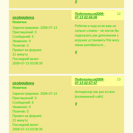
0
Поделиться
2009-
12
osologubova
07-13 02:56:06
Новичок
Ребятки и еще,если вам не
Зарегистрирован
: 2009-07-13
сильно сложно - не могли бы
Приглашений:
0
подсказать,как дополнения к
Сообщений:
6
игрушке установить?Не могу
Уважение:
0
никак разобраться...
Позитив:
0
Провел на форуме:
0
21 минуту
Последний визит:
2009-07-13 03:08:39
Поделиться
2009-
13
osologubova
07-13 02:57:47
Новичок
Антицензор как раз кстати
Зарегистрирован
: 2009-07-13
[взломанный сайт]
Приглашений:
0
Сообщений:
6
0
Уважение:
0
Позитив:
0
Провел на форуме:
21 минуту
Последний визит:
2009-07-13 03:08:39