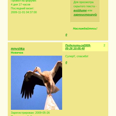
Провел на форуме:
Для просмотра
4 дня 17 часов
скрытого текста -
Последний визит:
войдите
или
2009-11-01 04:37:00
зарегистрируйтесь
.
Наслаждайтесь!
0
Поделиться
2009-
2
mnyshka
05-26 10:05:40
Новичок
Супер!!, спасибо!
0
Зарегистрирован
: 2009-05-26