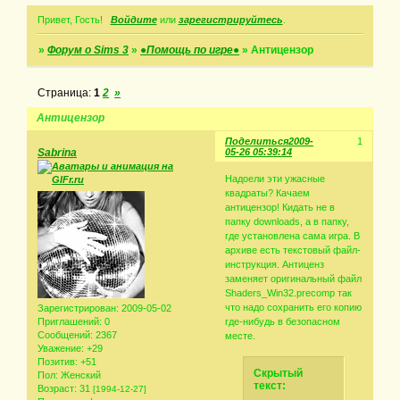
Привет, Гость!
Войдите
или
зарегистрируйтесь
.
»
Форум о Sims 3
»
●Помощь по игре●
»
Антицензор
Страница:
1
2
»
Антицензор
Поделиться
2009-
1
Sabrina
05-26 05:39:14
Надоели эти ужасные
квадраты? Качаем
антицензор! Кидать не в
папку downloads, а в папку,
где установлена сама игра. В
архиве есть текстовый файл-
инструкция. Антиценз
заменяет оригинальный файл
Shaders_Win32.precomp так
что надо сохранить его копию
Зарегистрирован
: 2009-05-02
Приглашений:
0
где-нибудь в безопасном
Сообщений:
2367
месте.
Уважение:
+29
Позитив:
+51
Скрытый
Пол:
Женский
текст:
Возраст:
31
[1994-12-27]