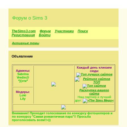
Форум о Sims 3
TheSims3.com
Форум
Участники
Поиск
Регистрация
Войти
Активные темы
Объявление
Каждый день кликаем
Админы:
сюда:
Sabrina
Vredin@
*]{эти*
Раскрутка вашего
Модеры:
сайта
Loki
Наш партнер и лучший
Lily
друг:
Внимание! Проходит голосование по конкурсу фотошоперов и
по конкурсу "Самая романтичная пара"!! Просьба
проголосовать всем!!=))