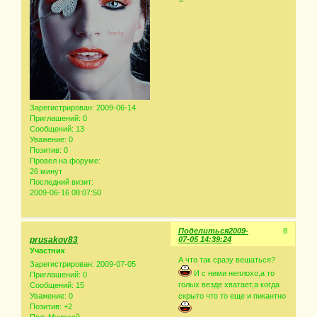
Зарегистрирован
: 2009-06-14
Приглашений:
0
Сообщений:
13
Уважение:
0
Позитив:
0
Провел на форуме:
26 минут
Последний визит:
2009-06-16 08:07:50
Поделиться
2009-
8
prusakov83
07-05 14:39:24
Участник
А что так сразу вешаться?
Зарегистрирован
: 2009-07-05
И с ними неплохо,а то
Приглашений:
0
голых везде хватает,а когда
Сообщений:
15
Уважение:
0
скрыто что то еще и пикантно
Позитив:
+2