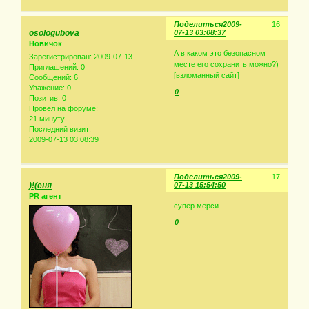
Поделиться
2009-
16
osologubova
07-13 03:08:37
Новичок
А в каком это безопасном
Зарегистрирован
: 2009-07-13
месте его сохранить можно?)
Приглашений:
0
[взломанный сайт]
Сообщений:
6
Уважение:
0
0
Позитив:
0
Провел на форуме:
21 минуту
Последний визит:
2009-07-13 03:08:39
Поделиться
2009-
17
)!(еня
07-13 15:54:50
PR агент
супер мерси
0