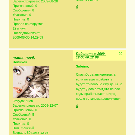
Зарегистрирован
: 2009-08-28
Приглашений:
0
0
Сообщений:
8
Уважение:
0
Позитив:
0
Провел на форуме:
12 минут
Последний визит:
2009-08-30 14:29:59
Поделиться
2009-
20
mama_novik
12-08 00:12:09
Новичок
Sabrina
,
Спасибо за антицензор, а
если он еще и работать
будет, то вообще ему цены не
будет. Дело в том,что не все
коды срабатывают в игре,
после установки дополнения.
Откуда:
Киев
Зарегистрирован
: 2009-12-07
0
Приглашений:
0
Сообщений:
5
Уважение:
0
Позитив:
0
Пол:
Женский
Возраст:
80
[1945-12-05]