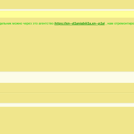
дильник можно через это агентство
https://xn--d1aniabiii1a.xn--p1ai
, нам отремонтиро