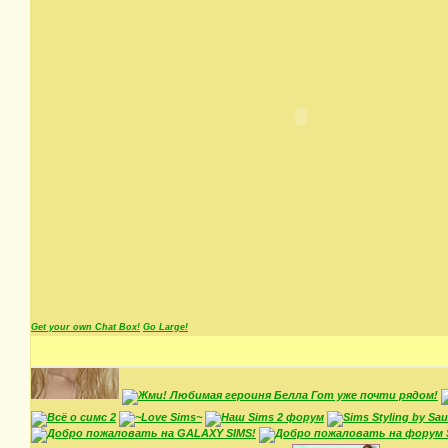
Get your own Chat Box!
Go Large!