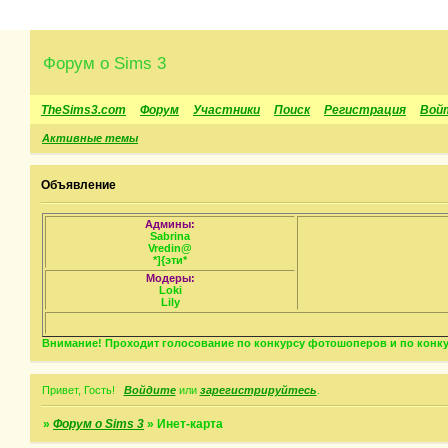
Форум о Sims 3
TheSims3.com
Форум
Участники
Поиск
Регистрация
Вой
Активные темы
Объявление
Админы:
Sabrina
Vredin@
*]{эти*
Модеры:
Loki
Lily
Внимание! Проходит голосование по конкурсу фотошоперов и по конкур
Привет, Гость!
Войдите
или
зарегистрируйтесь
.
»
Форум о Sims 3
»
Инет-карта