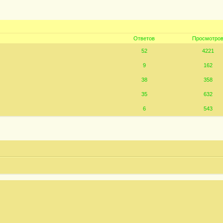
Ответов
Просмотро
52
4221
9
162
38
358
35
632
6
543