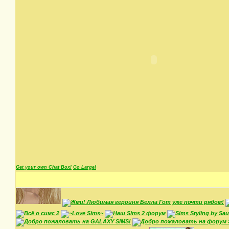
Get your own Chat Box!
Go Large!