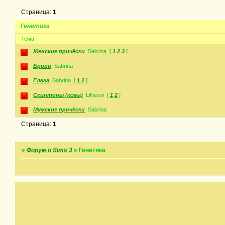
Страница:
1
Генетика
Тема
Женские причёски
Sabrina
[
1
2
3
]
Брови
Sabrina
Глаза
Sabrina
[
1
2
]
Скинтоны (кожа)
LiNessi
[
1
2
]
Мужские причёски
Sabrina
Страница:
1
»
Форум о Sims 3
»
Генетика