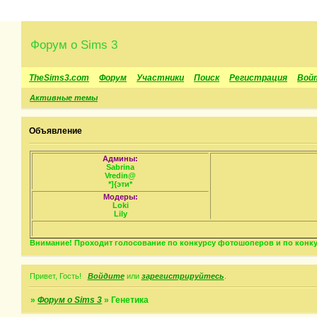
Форум о Sims 3
TheSims3.com
Форум
Участники
Поиск
Регистрация
Вой
Активные темы
Объявление
Админы:
Sabrina
Vredin@
*]{эти*
Модеры:
Loki
Lily
Внимание! Проходит голосование по конкурсу фотошоперов и по конкур
Привет, Гость!
Войдите
или
зарегистрируйтесь
.
»
Форум о Sims 3
»
Генетика